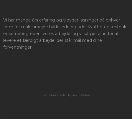
Vi har mange års erfaring og tilbyder løsninger på enhver
form for malerarbejde både inde og ude. Kvalitet og æstetik
er kernebegreber i vores arbejde, og vi sørger altid for at
levere et færdigt arbejde, der står mål med dine
forventninger.
Created and hosted by Group Online