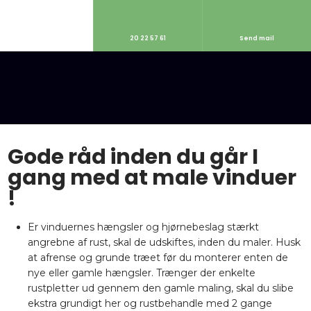
20 22 57 61
Send mail
Gode råd inden du går I
gang med at male vinduer​
!
Er vinduernes hængsler og hjørnebeslag stærkt
angrebne af rust, skal de udskiftes, inden du maler. Husk
at afrense og grunde træet før du monterer enten de
nye eller gamle hængsler. Trænger der enkelte
rustpletter ud gennem den gamle maling, skal du slibe
ekstra grundigt her og rustbehandle med 2 gange